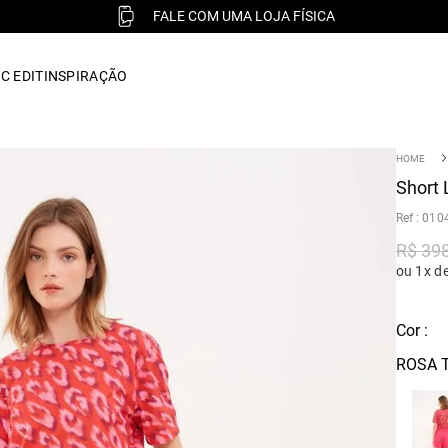
FALE COM UMA LOJA FÍSICA
C EDIT
INSPIRAÇÃO
Short 
:
010
R$
39
ou 1x d
Cor :
ROSA 