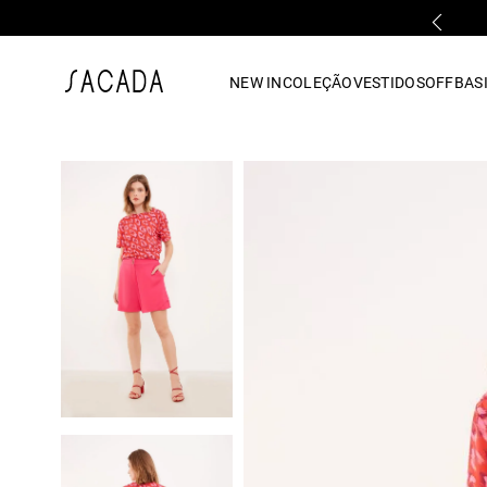
PARCELAMENTO EM ATÉ 10x SEM JUROS
1
º
vestido
NEW IN
COLEÇÃO
VESTIDOS
OFF
BASI
2
º
vestido midi
3
º
blusa
4
º
tricot
5
º
vestido longo
6
º
calca
7
º
macacão
8
º
saia
9
º
jeans
10
º
vestido curto