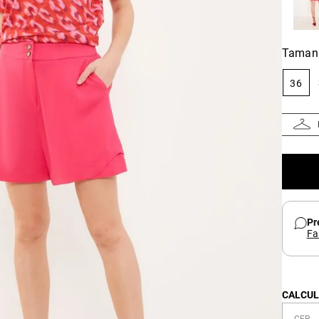
Taman
36
Pr
Fa
CALCUL