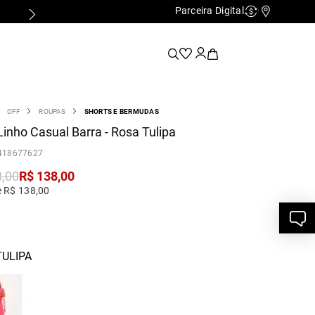
Parceira Digital
Cashback
Nossas Lo
OFF
ROUPAS
SHORTS E BERMUDAS
Linho Casual Barra - Rosa Tulipa
418677627
8
,
00
R$
138
,
00
e R$ 138,00
TULIPA