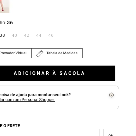
ho
36
:
38
40
42
44
46
Provador Virtual
Tabela de Medidas
ADICIONAR À SACOLA
ecisa de ajuda para montar seu look?
lar com um Personal Shopper
E O FRETE