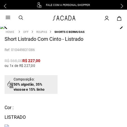
FALE COM A PERSONAL SHOPPER
1
º
vestido
2
º
vestido midi
3
º
blusa
OFF
ROUPAS
SHORTS E BERMUDAS
4
Short Listrado Com Cinto - Listrado
º
tricot
5
º
vestido longo
:
010449831086
6
º
calca
R$
568
,
00
R$
227
,
00
7
º
macacão
ou 1x de R$ 227,00
8
º
saia
9
º
jeans
Composição:
50% algodão, 35%
10
º
vestido curto
viscose e 15% linho
Cor :
LISTRADO