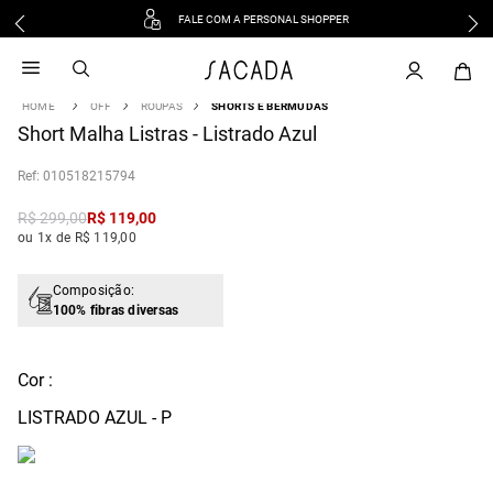
FALE COM A PERSONAL SHOPPER
1
º
vestido
2
º
vestido midi
OFF
ROUPAS
SHORTS E BERMUDAS
3
º
blusa
Short Malha Listras - Listrado Azul
4
º
vestido longo
:
010518215794
5
º
tricot
6
º
calca
R$
299
,
00
R$
119
,
00
ou 1x de R$ 119,00
7
º
macacão
8
º
saia
Composição:
9
º
jeans
100% fibras diversas
10
º
vestido curto
Cor :
LISTRADO AZUL - P