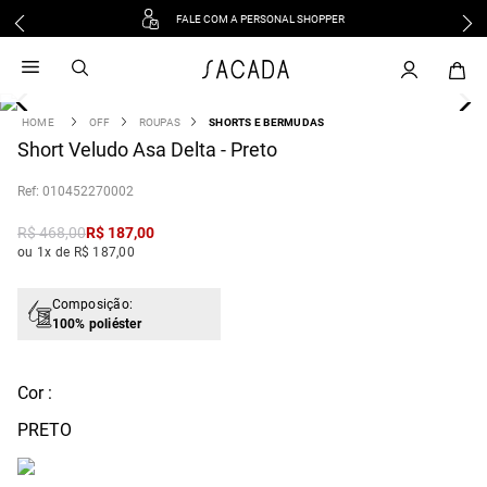
FALE COM A PERSONAL SHOPPER
1
º
vestido
2
º
vestido midi
3
º
blusa
OFF
ROUPAS
SHORTS E BERMUDAS
4
Short Veludo Asa Delta - Preto
º
tricot
5
º
vestido longo
:
010452270002
6
º
calca
R$
468
,
00
R$
187
,
00
7
º
macacão
ou 1x de R$ 187,00
8
º
saia
9
º
jeans
Composição:
100% poliéster
10
º
vestido curto
Cor :
PRETO