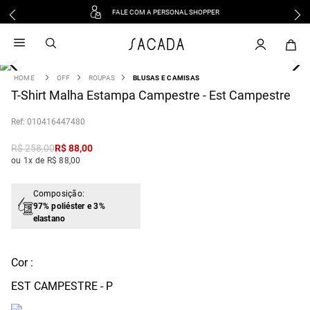
FALE COM A PERSONAL SHOPPER
1
º
vestido
2
º
vestido midi
3
º
blusa
OFF
ROUPAS
BLUSAS E CAMISAS
4
T-Shirt Malha Estampa Campestre - Est Campestre
º
tricot
5
º
vestido longo
:
010416447480
6
º
calca
R$
258
,
00
R$
88
,
00
7
º
macacão
ou 1x de R$ 88,00
8
º
saia
9
º
jeans
Composição:
97% poliéster e 3%
10
º
vestido curto
elastano
Cor :
EST CAMPESTRE - P