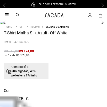
FALE COM A PERSONAL SHOPPER
1
º
vestido
2
º
vestido midi
3
º
blusa
OFF
ROUPAS
BLUSAS E CAMISAS
4
T-Shirt Malha Silk Azuli - Off White
º
tricot
5
º
vestido longo
:
010478640072
6
º
calca
R$
348
,
00
R$
174
,
00
7
º
macacão
ou 1x de R$ 174,00
8
º
saia
9
º
jeans
Composição:
50% algodão, 43%
10
º
camisa
poliéster e 7% linho
Cor :
OFF WHITE - G