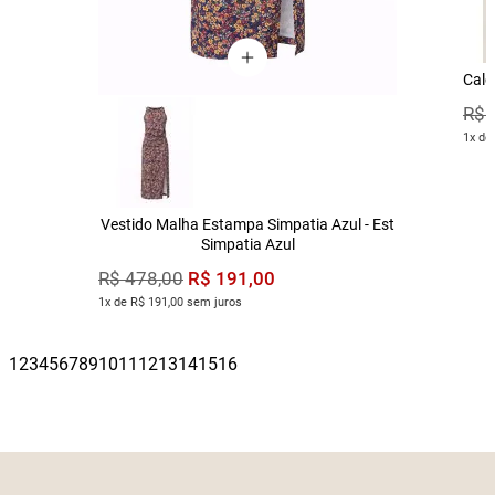
Calç
R$
1x de
Vestido Malha Estampa Simpatia Azul - Est
Simpatia Azul
R$
191
,
00
R$
478
,
00
1x de R$ 191,00 sem juros