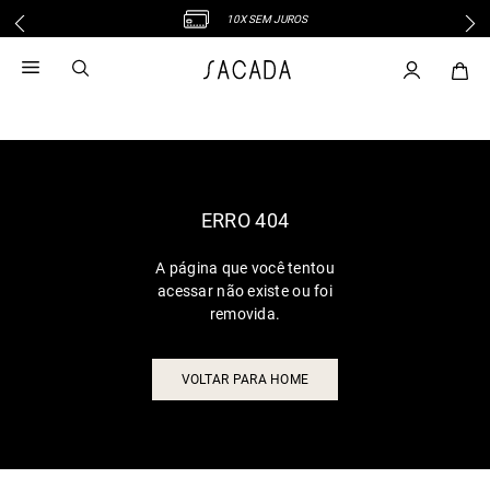
10X SEM JUROS
1
º
vestido
2
º
vestido midi
3
º
blusa
4
º
vestido longo
5
º
tricot
6
º
calca
ERRO 404
7
º
macacão
A página que você tentou
8
º
saia
acessar não existe ou foi
9
º
jeans
removida.
10
º
vestido curto
VOLTAR PARA HOME