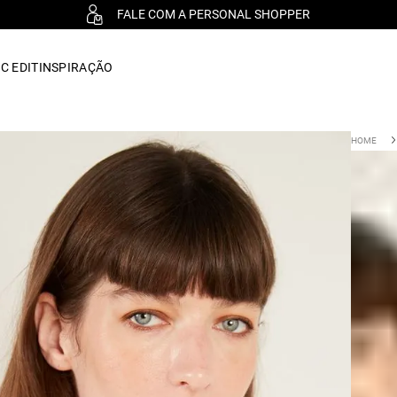
FALE COM A PERSONAL SHOPPER
C EDIT
INSPIRAÇÃO
T-Shir
:
010
R$
24
ou 1x d
Cor :
OFF WH