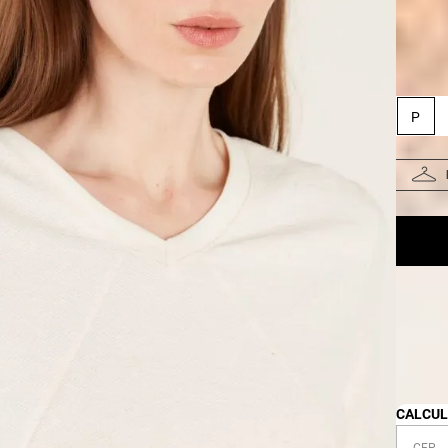
Taman
P
Pr
Fa
CALCUL