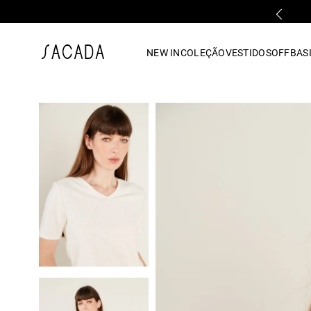
FALE COM UMA LOJA FÍSICA
1
º
vestido
NEW IN
COLEÇÃO
VESTIDOS
OFF
BASI
2
º
vestido midi
3
º
blusa
4
º
tricot
5
º
calca
6
º
vestido longo
7
º
macacão
8
º
saia
9
º
jeans
10
º
camisa