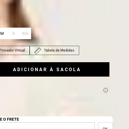
ho
P
:
M
G
GG
Provador Virtual
Tabela de Medidas
ADICIONAR À SACOLA
ecisa de ajuda para montar seu look?
lar com um Personal Shopper
E O FRETE