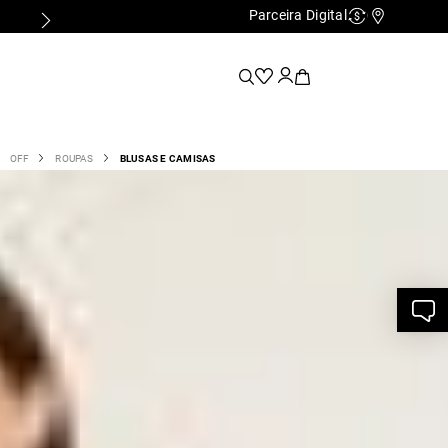
Parceira Digital
Cashback
Nossas Lo
OFF
ROUPAS
BLUSAS E CAMISAS
t Malha Texturizada - Off White
500880072
8
,
00
R$
124
,
00
e R$ 124,00
ITE - P