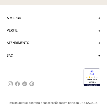
A MARCA
+
PERFIL
Sobre a Sacada
+
Nossas Lojas
ATENDIMENTO
Minha Conta
+
Atacado
Meus Pedidos
Trabalhe Conosco
Fale Conosco
SAC
Wishlist
Blog
FAQ
Sacada Bônus
Entregas
Trocas e Devoluções
Política de Privacidade
Pagamentos
Design autoral, conforto e sofisticação fazem parte do DNA SACADA.