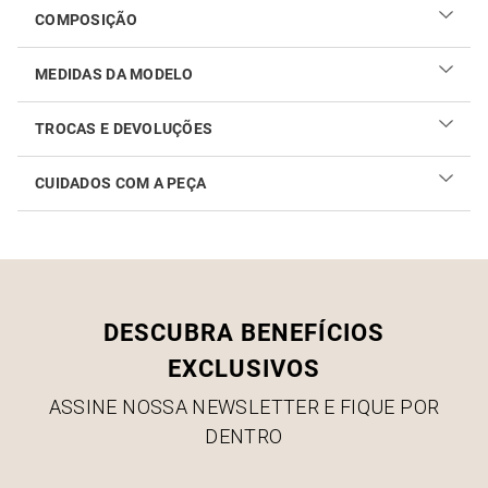
COMPOSIÇÃO
MEDIDAS DA MODELO
TROCAS E DEVOLUÇÕES
CUIDADOS COM A PEÇA
Realizar sua troca ou devolução é fácil. Confira maiores
informações no
link
Como cuidar do seu produto
DESCUBRA BENEFÍCIOS
EXCLUSIVOS
ASSINE NOSSA NEWSLETTER E FIQUE POR
DENTRO