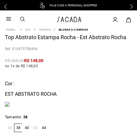
FALE COM A PERSONAL SHOPPER
1
º
vestido
2
º
vestido midi
OFF
ROUPAS
BLUSAS E CAMISAS
3
º
blusa
Top Abstrato Estampa Rocha - Est Abstrato Rocha
4
º
tricot
:
010479798494
5
º
vestido longo
6
º
calca
R$
368
,
00
R$
148
,
00
ou 1x de R$ 148,00
7
º
macacão
8
º
saia
Cor :
9
º
jeans
10
º
vestido curto
EST ABSTRATO ROCHA
:
Tamanho
38
36
38
40
42
44