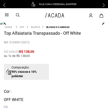
FALE COM A PERSONAL SHOPPER
1
º
vestido
2
º
vestido midi
3
º
blusa
OFF
ROUPAS
BLUSAS E CAMISAS
4
Top Alfaiataria Transpassado - Off White
º
tricot
5
º
vestido longo
:
010409120072
6
º
calca
R$
348
,
00
R$
138
,
00
7
º
macacão
ou 1x de R$ 138,00
8
º
saia
9
º
jeans
Composição:
90% viscose e 10%
10
º
vestido curto
poliéster
Cor :
OFF WHITE