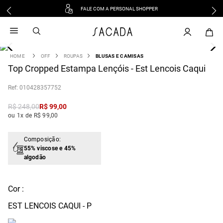
FALE COM A PERSONAL SHOPPER
1
º
vestido
2
º
vestido midi
3
º
blusa
OFF
ROUPAS
BLUSAS E CAMISAS
4
Top Cropped Estampa Lençóis - Est Lencois Caqui
º
vestido longo
5
º
tricot
:
010428357752
6
º
calca
R$
248
,
00
R$
99
,
00
7
º
macacão
ou 1x de R$ 99,00
8
º
saia
9
º
jeans
Composição:
55% viscose e 45%
10
º
vestido curto
algodão
Cor :
EST LENCOIS CAQUI - P