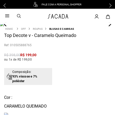
FALE COM A PERSONAL SHOPPER
1
º
vestido
2
º
vestido midi
3
º
blusa
OFF
ROUPAS
BLUSAS E CAMISAS
4
Top Decote v - Caramelo Queimado
º
tricot
5
º
vestido longo
:
010505888765
6
º
calca
R$
398
,
00
R$
199
,
00
7
º
macacão
ou 1x de R$ 199,00
8
º
saia
9
º
jeans
Composição:
93% viscose e 7%
10
º
vestido curto
poliéster
Cor :
CARAMELO QUEIMADO