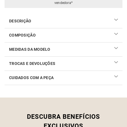
vendedora*
DESCRIÇÃO
COMPOSIÇÃO
93% viscose e 7% poliéster
MEDIDAS DA MODELO
TROCAS E DEVOLUÇÕES
CUIDADOS COM A PEÇA
Realizar sua troca ou devolução é fácil. Confira maiores
informações no
link
Como cuidar do seu produto
DESCUBRA BENEFÍCIOS
EXCLUSIVOS