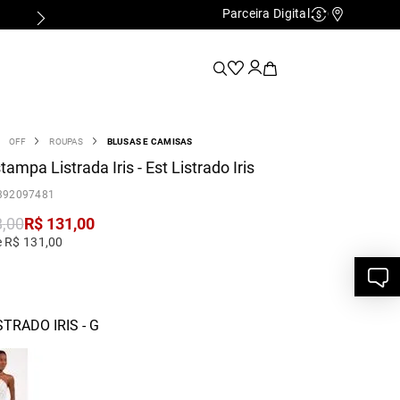
Parceira Digital
Cashback
Nossas Lo
OFF
ROUPAS
BLUSAS E CAMISAS
tampa Listrada Iris - Est Listrado Iris
392097481
8
,
00
R$
131
,
00
e R$ 131,00
STRADO IRIS - G