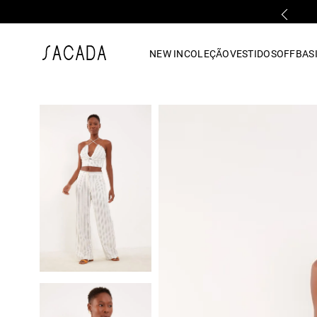
FALE COM UMA LOJA FÍSICA
1
º
vestido
NEW IN
COLEÇÃO
VESTIDOS
OFF
BASI
2
º
vestido midi
3
º
blusa
4
º
tricot
5
º
vestido longo
6
º
calca
7
º
macacão
8
º
saia
9
º
jeans
10
º
camisa