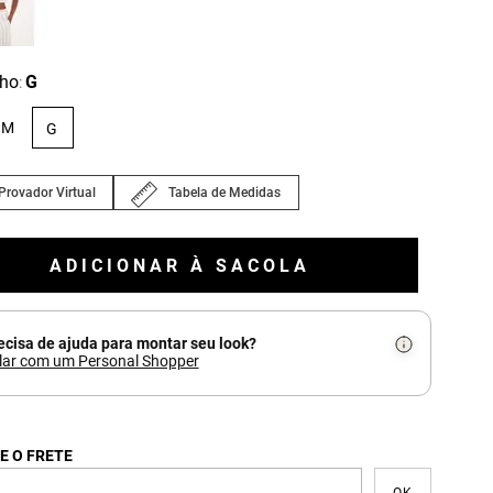
ho
G
:
M
G
Provador Virtual
Tabela de Medidas
ADICIONAR À SACOLA
ecisa de ajuda para montar seu look?
lar com um Personal Shopper
E O FRETE