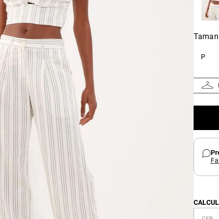
Taman
P
Pr
Fa
CALCUL