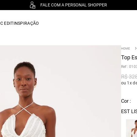
FALE COM A PERSONAL SHOPPER
C EDIT
INSPIRAÇÃO
Top Es
:
010
R$
32
ou 1x d
Cor :
EST LI