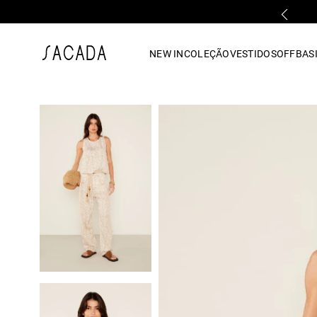
PARCELAMENTO EM ATÉ 10x SEM JUROS
1
º
vestido
NEW IN
COLEÇÃO
VESTIDOS
OFF
BASI
2
º
vestido midi
3
º
blusa
4
º
tricot
5
º
vestido longo
6
º
calca
7
º
macacão
8
º
saia
9
º
jeans
10
º
vestido curto