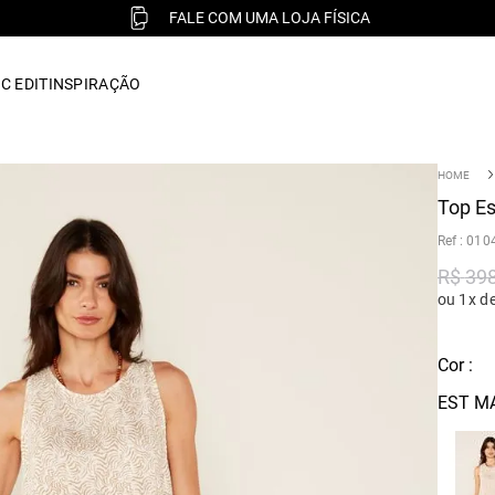
FALE COM UMA LOJA FÍSICA
C EDIT
INSPIRAÇÃO
Top Es
:
010
R$
39
ou 1x d
Cor :
EST M