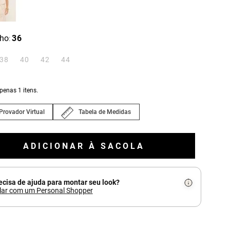
ho
36
:
38
40
42
44
apenas
1
itens.
Provador Virtual
Tabela de Medidas
ADICIONAR À SACOLA
ecisa de ajuda para montar seu look?
lar com um Personal Shopper