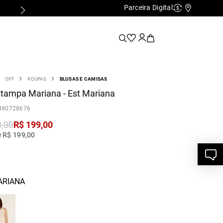
Parceira Digital
Cashback
Nossas Lo
OFF
ROUPAS
BLUSAS E CAMISAS
tampa Mariana - Est Mariana
490728676
8
,
00
R$
199
,
00
e R$ 199,00
ARIANA