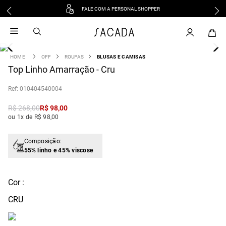
FALE COM A PERSONAL SHOPPER
1
º
vestido
2
º
vestido midi
3
º
blusa
OFF
ROUPAS
BLUSAS E CAMISAS
4
Top Linho Amarração - Cru
º
tricot
5
º
vestido longo
:
010404540004
6
º
calca
R$
268
,
00
R$
98
,
00
7
º
macacão
ou 1x de R$ 98,00
8
º
saia
9
º
jeans
Composição:
55% linho e 45% viscose
10
º
vestido curto
Cor :
CRU