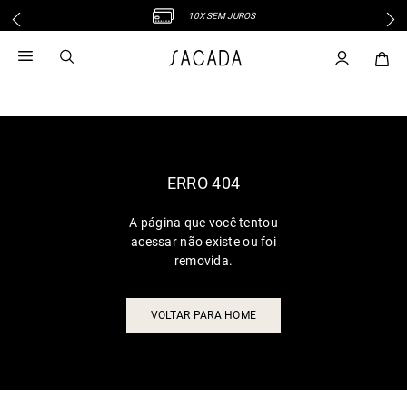
10X SEM JUROS
1
º
vestido
2
º
vestido midi
3
º
blusa
4
º
tricot
5
º
vestido longo
6
º
calca
ERRO 404
7
º
macacão
A página que você tentou
8
º
saia
acessar não existe ou foi
9
º
jeans
removida.
10
º
camisa
VOLTAR PARA HOME