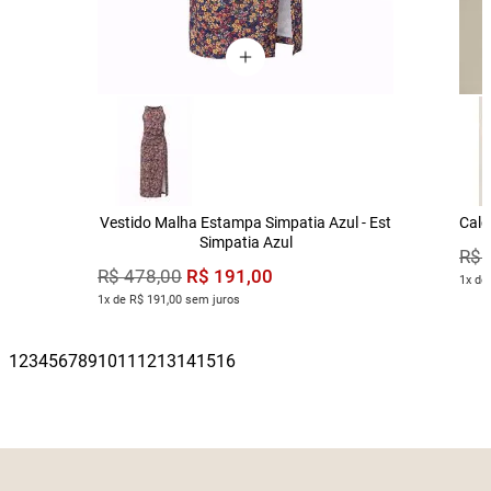
Vestido Malha Estampa Simpatia Azul - Est
Calç
Simpatia Azul
R$
R$
191
,
00
R$
478
,
00
1x de
1x de R$ 191,00 sem juros