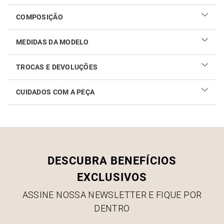
COMPOSIÇÃO
MEDIDAS DA MODELO
TROCAS E DEVOLUÇÕES
CUIDADOS COM A PEÇA
Realizar sua troca ou devolução é fácil. Confira maiores
informações no
link
Como cuidar do seu produto
DESCUBRA BENEFÍCIOS
EXCLUSIVOS
ASSINE NOSSA NEWSLETTER E FIQUE POR
DENTRO