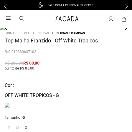
FALE COM A PERSONAL SHOPPER
1
º
vestido
2
º
vestido midi
3
º
blusa
OFF
ROUPAS
BLUSAS E CAMISAS
4
Top Malha Franzido - Off White Tropicos
º
tricot
5
º
vestido longo
:
010380637102
6
º
calca
R$
268
,
00
R$
88
,
00
7
º
macacão
ou 1x de R$ 88,00
8
º
saia
9
º
jeans
Cor :
10
º
camisa
OFF WHITE TROPICOS - G
:
Tamanho
G
P
M
G