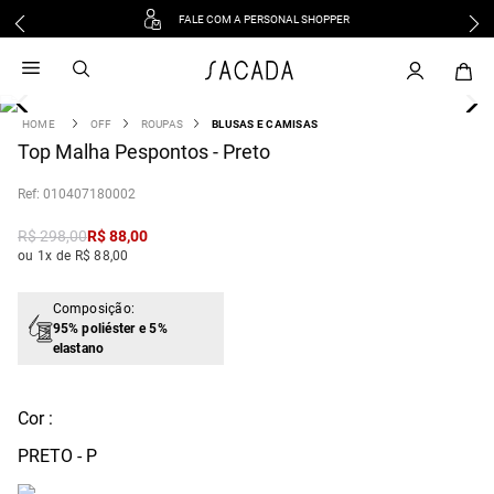
FALE COM A PERSONAL SHOPPER
1
º
vestido
2
º
vestido midi
3
º
blusa
OFF
ROUPAS
BLUSAS E CAMISAS
4
Top Malha Pespontos - Preto
º
tricot
5
º
vestido longo
:
010407180002
6
º
calca
R$
298
,
00
R$
88
,
00
7
º
macacão
ou 1x de R$ 88,00
8
º
saia
9
º
jeans
Composição:
95% poliéster e 5%
10
º
vestido curto
elastano
Cor :
PRETO - P