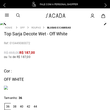
FALE COM A PERSONAL SHOPPER
1
º
vestido
2
º
vestido midi
3
º
blusa
OFF
ROUPAS
BLUSAS E CAMISAS
4
Top Sarja Decote Wet - Off White
º
tricot
5
º
vestido longo
:
010449080072
6
º
calca
R$
468
,
00
R$
187
,
00
7
º
macacão
ou 1x de R$ 187,00
8
º
saia
9
º
jeans
Cor :
10
º
vestido curto
OFF WHITE
:
Tamanho
36
36
38
40
42
44