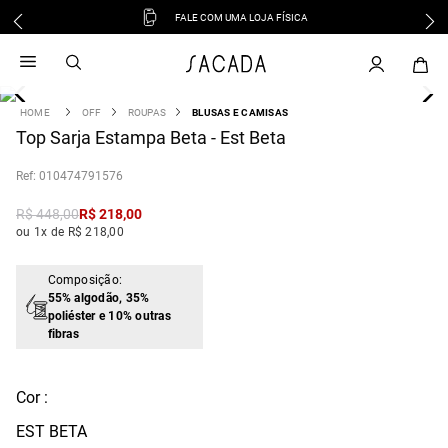
FALE COM UMA LOJA FÍSICA
1
º
vestido
2
º
vestido midi
3
º
blusa
OFF
ROUPAS
BLUSAS E CAMISAS
4
Top Sarja Estampa Beta - Est Beta
º
tricot
5
º
calca
:
010474791576
6
º
vestido longo
R$
448
,
00
R$
218
,
00
7
º
macacão
ou 1x de R$ 218,00
8
º
saia
9
º
jeans
Composição:
55% algodão, 35%
10
º
camisa
poliéster e 10% outras
fibras
Cor :
EST BETA