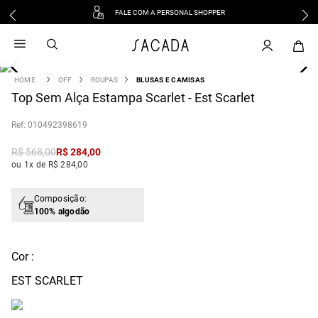
FALE COM A PERSONAL SHOPPER
1
º
vestido
2
º
vestido midi
3
º
blusa
OFF
ROUPAS
BLUSAS E CAMISAS
4
Top Sem Alça Estampa Scarlet - Est Scarlet
º
tricot
5
º
calca
:
010492398619
6
º
vestido longo
R$
568
,
00
R$
284
,
00
7
º
macacão
ou 1x de R$ 284,00
8
º
saia
9
º
jeans
Composição:
100% algodão
10
º
camisa
Cor :
EST SCARLET