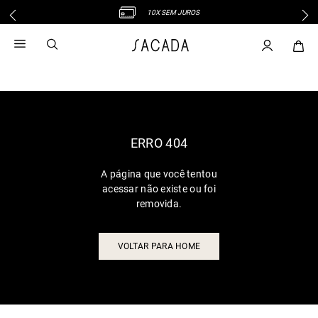
10X SEM JUROS
1
º
vestido
2
º
vestido midi
3
º
blusa
4
º
vestido longo
5
º
tricot
6
º
calca
ERRO 404
7
º
macacão
A página que você tentou
8
º
saia
acessar não existe ou foi
9
º
jeans
removida.
10
º
vestido curto
VOLTAR PARA HOME