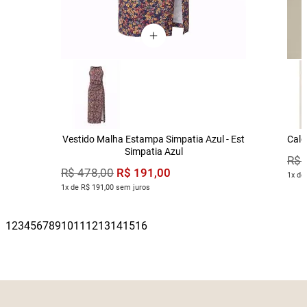
Vestido Malha Estampa Simpatia Azul - Est
Calç
Simpatia Azul
R$
R$
191
,
00
R$
478
,
00
1x de
1x de R$ 191,00 sem juros