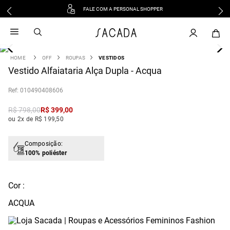
FALE COM A PERSONAL SHOPPER
1
º
vestido
2
º
vestido midi
3
º
blusa
OFF
ROUPAS
VESTIDOS
4
Vestido Alfaiataria Alça Dupla - Acqua
º
tricot
5
º
vestido longo
:
010490408606
6
º
calca
R$
798
,
00
R$
399
,
00
7
º
macacão
ou 2x de R$ 199,50
8
º
saia
9
º
jeans
Composição:
100% poliéster
10
º
vestido curto
Cor :
ACQUA