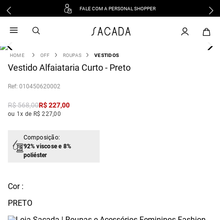
FALE COM A PERSONAL SHOPPER
1
º
vestido
2
º
vestido midi
3
º
blusa
OFF
ROUPAS
VESTIDOS
4
Vestido Alfaiataria Curto - Preto
º
vestido longo
5
º
tricot
:
010450620002
6
º
calca
R$
568
,
00
R$
227
,
00
7
º
macacão
ou 1x de R$ 227,00
8
º
saia
9
º
jeans
Composição:
92% viscose e 8%
10
º
vestido curto
poliéster
Cor :
PRETO