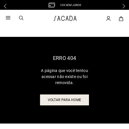
10X SEM JUROS
1
º
vestido
2
º
vestido midi
3
º
blusa
4
º
tricot
5
º
vestido longo
6
º
calca
ERRO 404
7
º
macacão
A página que você tentou
8
º
saia
acessar não existe ou foi
9
º
jeans
removida.
10
º
vestido curto
VOLTAR PARA HOME