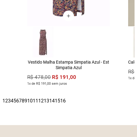
Vestido Malha Estampa Simpatia Azul - Est
Calç
Simpatia Azul
R$
R$
191
,
00
R$
478
,
00
1x de
1x de R$ 191,00 sem juros