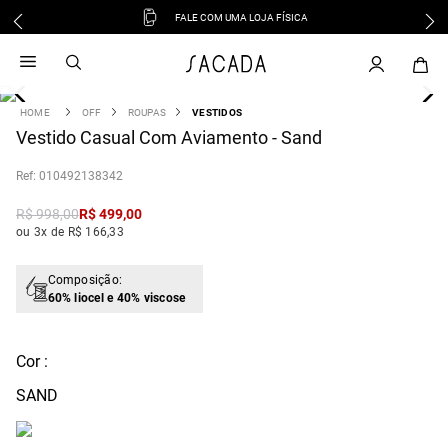
FALE COM UMA LOJA FÍSICA
1
º
vestido
2
º
vestido midi
3
º
blusa
OFF
ROUPAS
VESTIDOS
4
Vestido Casual Com Aviamento - Sand
º
tricot
5
º
vestido longo
:
010492138342
6
º
calca
R$
998
,
00
R$
499
,
00
7
º
macacão
ou 3x de R$ 166,33
8
º
saia
9
º
jeans
Composição:
60% liocel e 40% viscose
10
º
vestido curto
Cor :
SAND