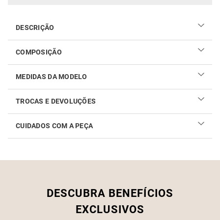
DESCRIÇÃO
COMPOSIÇÃO
60% liocel e 40% viscose
MEDIDAS DA MODELO
TROCAS E DEVOLUÇÕES
CUIDADOS COM A PEÇA
Realizar sua troca ou devolução é fácil. Confira maiores
informações no
link
Como cuidar do seu produto
DESCUBRA BENEFÍCIOS
EXCLUSIVOS