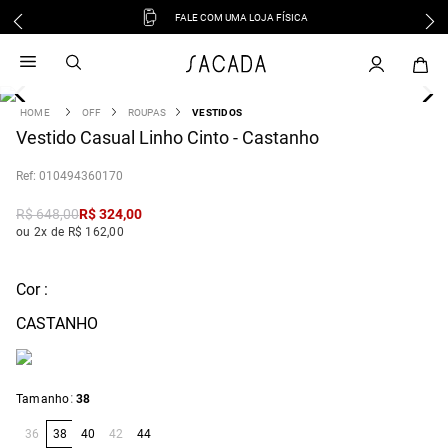
 UMA LOJA FÍSICA
FALE COM A 
1
º
vestido
2
º
vestido midi
3
º
blusa
OFF
ROUPAS
VESTIDOS
4
Vestido Casual Linho Cinto - Castanho
º
tricot
5
º
vestido longo
:
010494360170
6
º
calca
R$
648
,
00
R$
324
,
00
7
º
macacão
ou 2x de R$ 162,00
8
º
saia
9
º
jeans
Cor :
10
º
vestido curto
CASTANHO
:
Tamanho
38
36
38
40
42
44