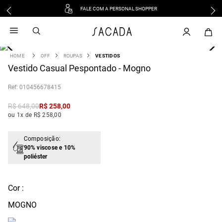
FALE COM A PERSONAL SHOPPER
1
º
vestido
2
º
vestido midi
3
º
blusa
OFF
ROUPAS
VESTIDOS
4
Vestido Casual Pespontado - Mogno
º
tricot
5
º
vestido longo
:
010456678415
6
º
calca
R$
648
,
00
R$
258
,
00
7
º
macacão
ou 1x de R$ 258,00
8
º
saia
9
º
jeans
Composição:
90% viscose e 10%
10
º
vestido curto
poliéster
Cor :
MOGNO