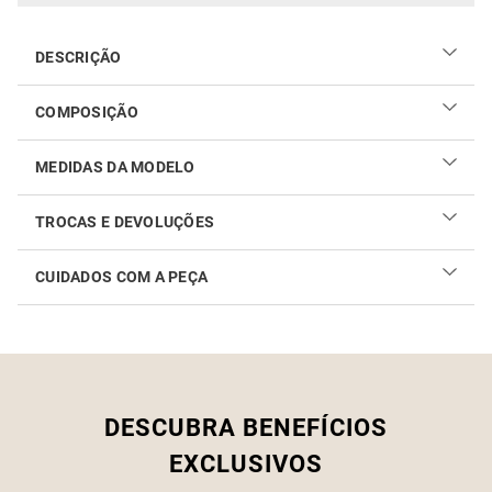
DESCRIÇÃO
COMPOSIÇÃO
MEDIDAS DA MODELO
TROCAS E DEVOLUÇÕES
CUIDADOS COM A PEÇA
Realizar sua troca ou devolução é fácil. Confira maiores
informações no
link
Como cuidar do seu produto
DESCUBRA BENEFÍCIOS
EXCLUSIVOS