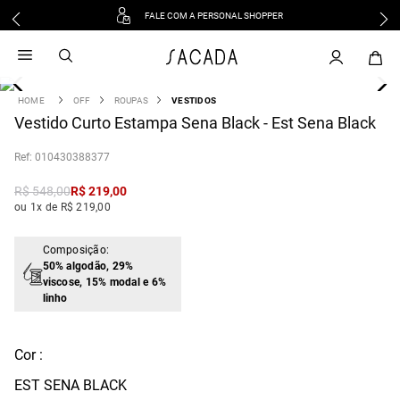
FALE COM A PERSONAL SHOPPER
1
º
vestido
2
º
vestido midi
3
º
blusa
OFF
ROUPAS
VESTIDOS
4
Vestido Curto Estampa Sena Black - Est Sena Black
º
tricot
5
º
vestido longo
:
010430388377
6
º
calca
R$
548
,
00
R$
219
,
00
7
º
macacão
ou 1x de R$ 219,00
8
º
saia
9
º
jeans
Composição:
50% algodão, 29%
10
º
camisa
viscose, 15% modal e 6%
linho
Cor :
EST SENA BLACK