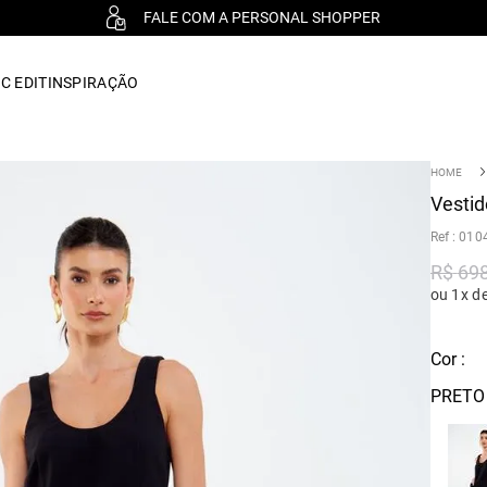
FALE COM A PERSONAL SHOPPER
C EDIT
INSPIRAÇÃO
Vestid
:
010
R$
69
ou 1x d
Cor :
PRETO