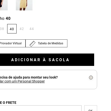
ho
40
:
38
42
44
40
Provador Virtual
Tabela de Medidas
ADICIONAR À SACOLA
ecisa de ajuda para montar seu look?
lar com um Personal Shopper
E O FRETE