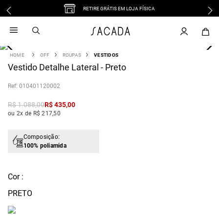
RETIRE GRÁTIS EM LOJA FÍSICA
1
º
vestido
2
º
vestido midi
3
º
blusa
OFF
ROUPAS
VESTIDOS
4
Vestido Detalhe Lateral - Preto
º
tricot
5
º
vestido longo
:
010401120002
6
º
calca
R$
1
.
088
,
00
R$
435
,
00
7
º
macacão
ou 2x de R$ 217,50
8
º
saia
9
º
jeans
Composição:
100% poliamida
10
º
camisa
Cor :
PRETO