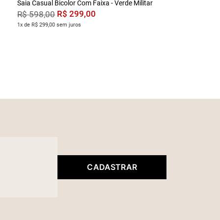
Saia Casual Bicolor Com Faixa - Verde Militar
R$
299
,
00
R$
598
,
00
1x de R$ 299,00 sem juros
CADASTRAR