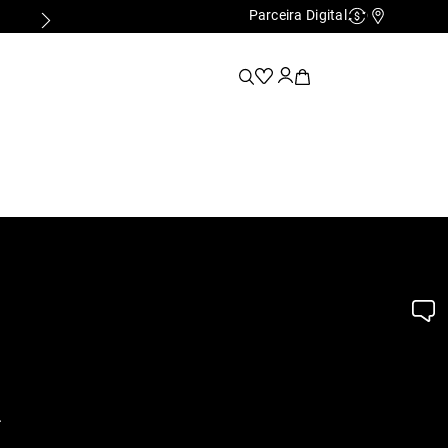
Parceira Digital
PARCELAMENTO EM ATÉ 10x SEM JUROS
Cashback
Nossas Lo
.