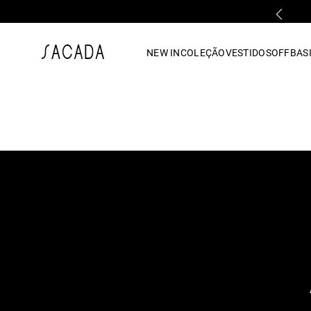
RETIRE GRÁTIS EM LOJA FÍSICA
1
º
vestido
NEW IN
COLEÇÃO
VESTIDOS
OFF
BASI
2
º
vestido midi
3
º
blusa
4
º
tricot
5
º
vestido longo
6
º
calca
7
º
macacão
8
º
saia
9
º
jeans
10
º
camisa