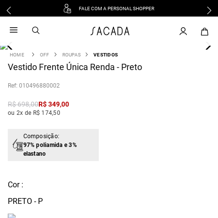
FALE COM A PERSONAL SHOPPER
1
º
vestido
2
º
vestido midi
3
º
blusa
OFF
ROUPAS
VESTIDOS
4
Vestido Frente Única Renda - Preto
º
tricot
5
º
vestido longo
:
010496880002
6
º
calca
R$
698
,
00
R$
349
,
00
7
º
macacão
ou 2x de R$ 174,50
8
º
saia
9
º
jeans
Composição:
97% poliamida e 3%
10
º
camisa
elastano
Cor :
PRETO - P