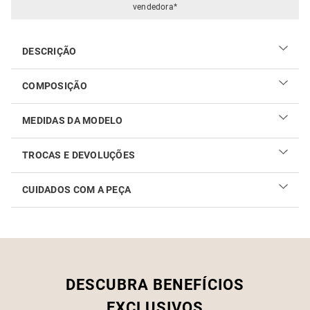
vendedora*
DESCRIÇÃO
COMPOSIÇÃO
97% poliamida e 3% elastano
MEDIDAS DA MODELO
TROCAS E DEVOLUÇÕES
CUIDADOS COM A PEÇA
Realizar sua troca ou devolução é fácil. Confira maiores
informações no
link
Como cuidar do seu produto
DESCUBRA BENEFÍCIOS
EXCLUSIVOS