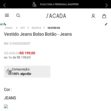
FALE COM A PERSONAL SHOPPER
1
º
vestido
2
º
vestido midi
3
º
blusa
OFF
ROUPAS
VESTIDOS
4
Vestido Jeans Bolso Botão - Jeans
º
tricot
5
º
vestido longo
:
010452030057
6
º
calca
R$
498
,
00
R$
199
,
00
7
º
macacão
ou 1x de R$ 199,00
8
º
saia
9
º
jeans
Composição:
100% algodão
10
º
vestido curto
Cor :
JEANS