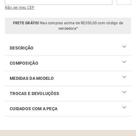
Não sei meu CEP
FRETE GRÁTIS!
Nas compras acima de R$550,00 com código de
vendedora*
DESCRIÇÃO
COMPOSIÇÃO
67% viscose e 33% algodão
MEDIDAS DA MODELO
TROCAS E DEVOLUÇÕES
CUIDADOS COM A PEÇA
Realizar sua troca ou devolução é fácil. Confira maiores
informações no
link
Como cuidar do seu produto