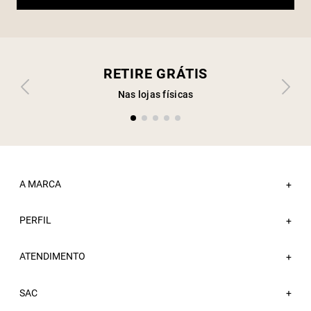
RETIRE GRÁTIS
Nas lojas físicas
A MARCA
+
PERFIL
Sobre a Sacada
+
Nossas Lojas
ATENDIMENTO
Minha Conta
+
Atacado
Meus Pedidos
Trabalhe Conosco
Fale Conosco
SAC
Wishlist