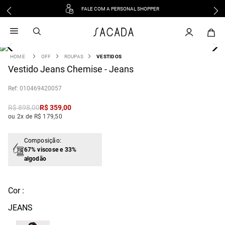
FALE COM A PERSONAL SHOPPER
1
º
vestido
2
º
vestido midi
3
º
blusa
OFF
ROUPAS
VESTIDOS
4
Vestido Jeans Chemise - Jeans
º
tricot
5
º
vestido longo
:
010469420057
6
º
calca
R$
898
,
00
R$
359
,
00
7
º
macacão
ou 2x de R$ 179,50
8
º
saia
9
º
jeans
Composição:
67% viscose e 33%
10
º
vestido curto
algodão
Cor :
JEANS