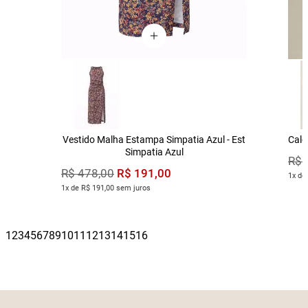
Vestido Malha Estampa Simpatia Azul - Est
Calç
Simpatia Azul
R$
R$
191
,
00
R$
478
,
00
1x de
1x de R$ 191,00 sem juros