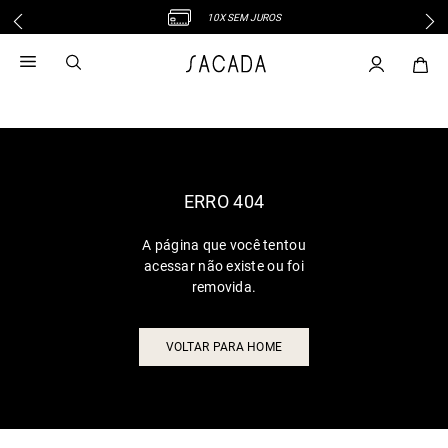
10X SEM JUROS
1
º
vestido
2
º
vestido midi
3
º
blusa
4
º
tricot
5
º
vestido longo
6
º
calca
ERRO 404
7
º
macacão
A página que você tentou
8
º
saia
acessar não existe ou foi
9
º
jeans
removida.
10
º
vestido curto
VOLTAR PARA HOME