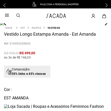
FALE COM A PERSONAL SHOPPER
1
º
vestido
2
º
vestido midi
3
º
blusa
OFF
ROUPAS
VESTIDOS
4
Vestido Longo Estampa Amanda - Est Amanda
º
tricot
5
º
vestido longo
:
010492658604
6
º
calca
R$
998
,
00
R$
499
,
00
7
º
macacão
ou 3x de R$ 166,33
8
º
saia
9
º
jeans
Composição:
55% linho e 45% viscose
10
º
camisa
Cor :
EST AMANDA