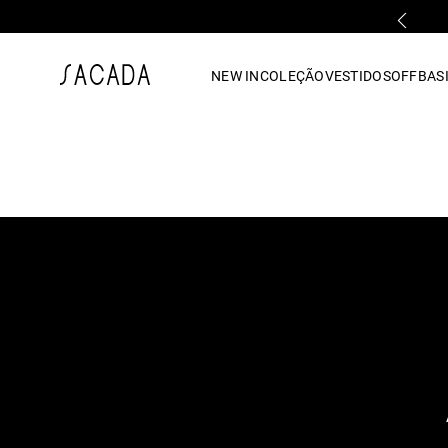
PARCELAMENTO EM ATÉ 10x SEM JUROS
1
º
vestido
NEW IN
COLEÇÃO
VESTIDOS
OFF
BASI
2
º
vestido midi
3
º
blusa
4
º
tricot
5
º
vestido longo
6
º
calca
7
º
macacão
8
º
saia
9
º
jeans
10
º
camisa