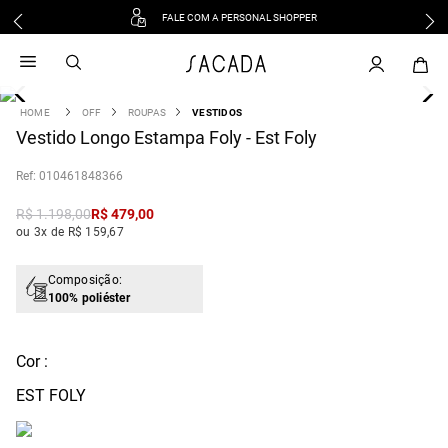
FALE COM A PERSONAL SHOPPER
1
º
vestido
2
º
vestido midi
3
º
blusa
OFF
ROUPAS
VESTIDOS
4
Vestido Longo Estampa Foly - Est Foly
º
tricot
5
º
calca
:
010461848366
6
º
vestido longo
R$
1
.
198
,
00
R$
479
,
00
7
º
macacão
ou 3x de R$ 159,67
8
º
saia
9
º
jeans
Composição:
100% poliéster
10
º
camisa
Cor :
EST FOLY