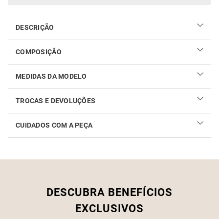
DESCRIÇÃO
COMPOSIÇÃO
100% poliéster
MEDIDAS DA MODELO
TROCAS E DEVOLUÇÕES
CUIDADOS COM A PEÇA
Realizar sua troca ou devolução é fácil. Confira maiores
informações no
link
Como cuidar do seu produto
DESCUBRA BENEFÍCIOS
EXCLUSIVOS