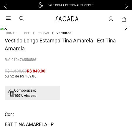
FALE COM A PERSONAL SHOPPER
1
º
vestido
2
º
vestido midi
3
º
blusa
OFF
ROUPAS
VESTIDOS
4
Vestido Longo Estampa Tina Amarela - Est Tina
º
tricot
Amarela
5
º
vestido longo
6
º
calca
:
010476558586
7
º
macacão
R$
1
.
698
,
00
R$
849
,
00
8
º
saia
ou 5x de R$ 169,80
9
º
jeans
10
º
camisa
Composição:
100% viscose
Cor :
EST TINA AMARELA - P