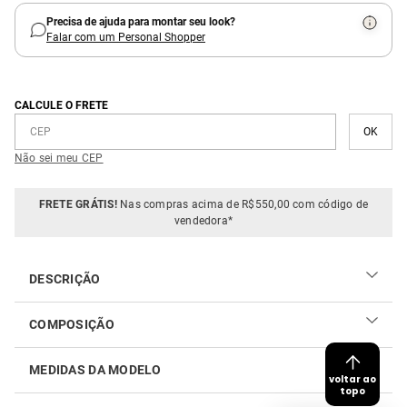
Precisa de ajuda para montar seu look?
Falar com um Personal Shopper
CALCULE O FRETE
Não sei meu CEP
FRETE GRÁTIS!
Nas compras acima de R$550,00 com código de
vendedora*
DESCRIÇÃO
O Vestido Longo Estampa Xadrez Blue é uma peça que une
COMPOSIÇÃO
elegância e leveza. Com decote reto, alças finas e uma
cintura marcada com lastex, ele se ajusta perfeitamente ao
42% algodão, 38% viscose e 14% modal
corpo, valorizando a silhueta. A modelagem ampla da saia,
MEDIDAS DA MODELO
voltar ao
com caimento fluído e levemente esvoaçante, confere
topo