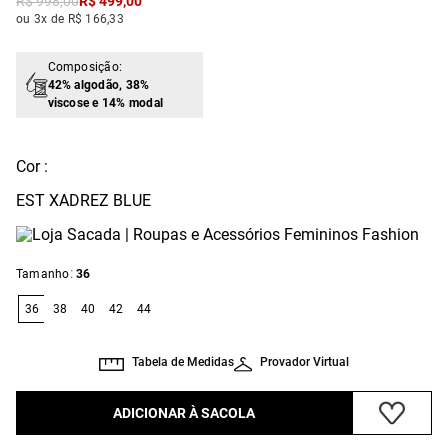
R$
998
,
00
R$
499
,
00
ou 3x de R$ 166,33
Composição:
42% algodão, 38%
viscose e 14% modal
Cor :
EST XADREZ BLUE
:
Tamanho
36
36
38
40
42
44
Tabela de Medidas
Provador Virtual
ADICIONAR À SACOLA