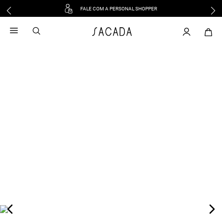
FALE COM A PERSONAL SHOPPER
1
º
vestido
2
º
vestido midi
3
º
blusa
4
º
tricot
5
º
vestido longo
6
º
calca
7
º
macacão
8
º
saia
9
º
jeans
10
º
vestido curto