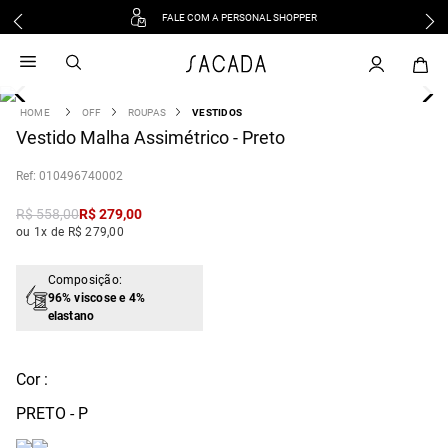
FALE COM A PERSONAL SHOPPER
1
º
vestido
2
º
vestido midi
3
º
blusa
OFF
ROUPAS
VESTIDOS
4
Vestido Malha Assimétrico - Preto
º
tricot
5
º
vestido longo
:
010496740002
6
º
calca
R$
558
,
00
R$
279
,
00
7
º
macacão
ou 1x de R$ 279,00
8
º
saia
9
º
jeans
Composição:
96% viscose e 4%
10
º
vestido curto
elastano
Cor :
PRETO - P