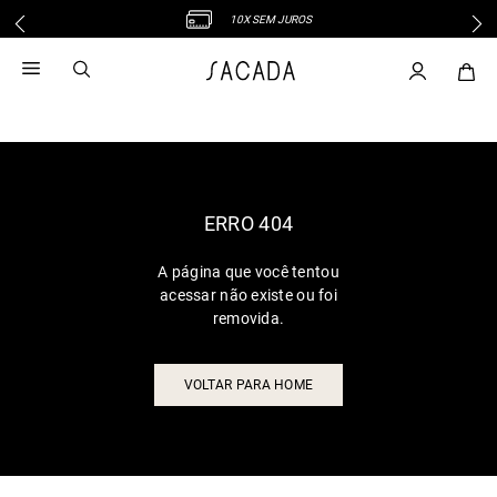
10X SEM JUROS
1
º
vestido
2
º
vestido midi
3
º
blusa
4
º
tricot
5
º
vestido longo
6
º
calca
ERRO 404
7
º
macacão
A página que você tentou
8
º
saia
acessar não existe ou foi
9
º
jeans
removida.
10
º
vestido curto
VOLTAR PARA HOME