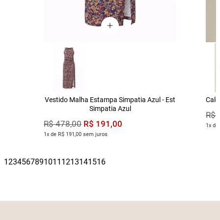
Vestido Malha Estampa Simpatia Azul - Est
Calç
Simpatia Azul
R$
R$
191
,
00
R$
478
,
00
1x de
1x de R$ 191,00 sem juros