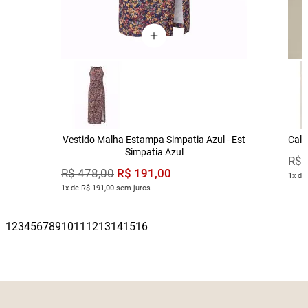
Vestido Malha Estampa Simpatia Azul - Est
Calç
Simpatia Azul
R$
R$
191
,
00
R$
478
,
00
1x de
1x de R$ 191,00 sem juros