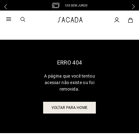
10X SEM JUROS
1
º
vestido
2
º
vestido midi
3
º
blusa
4
º
tricot
5
º
vestido longo
6
º
calca
ERRO 404
7
º
macacão
A página que você tentou
8
º
saia
acessar não existe ou foi
9
º
jeans
removida.
10
º
vestido curto
VOLTAR PARA HOME