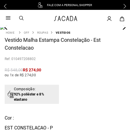
FALE COM A PERSONAL SHOPPER
1
º
vestido
2
º
vestido midi
3
º
blusa
OFF
ROUPAS
VESTIDOS
4
Vestido Malha Estampa Constelação - Est
º
tricot
Constelacao
5
º
vestido longo
6
º
calca
:
010497208802
7
º
macacão
R$
548
,
00
R$
274
,
00
8
º
saia
ou 1x de R$ 274,00
9
º
jeans
10
º
camisa
Composição:
92% poliéster e 8%
elastano
Cor :
EST CONSTELACAO - P