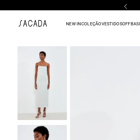
PARCELAMENTO EM ATÉ 10x SEM JUROS
1
º
vestido
NEW IN
COLEÇÃO
VESTIDOS
OFF
BASI
2
º
vestido midi
3
º
blusa
4
º
tricot
5
º
vestido longo
6
º
calca
7
º
macacão
8
º
saia
9
º
jeans
10
º
camisa