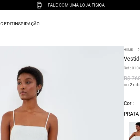
FALE COM UMA LOJA FÍSICA
C EDIT
INSPIRAÇÃO
Vestid
:
010
R$
76
ou 2x d
Cor :
PRATA 