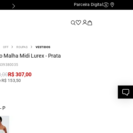
Parceira Digital
Cashback
Nossas Lo
OFF
ROUPAS
VESTIDOS
o Malha Midi Lurex - Prata
439380035
8
,
00
R$
307
,
00
e R$ 153,50
- P