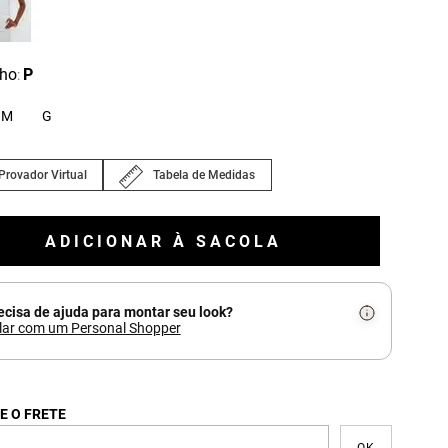
ho
P
:
M
G
Provador Virtual
Tabela de Medidas
ADICIONAR À SACOLA
ecisa de ajuda para montar seu look?
lar com um Personal Shopper
E O FRETE