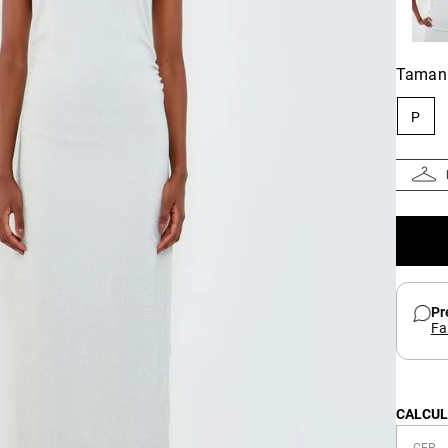
Taman
P
Pr
Fa
CALCUL