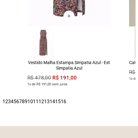
Vestido Malha Estampa Simpatia Azul - Est
Calç
Simpatia Azul
R$
R$
191
,
00
R$
478
,
00
1x de
1x de R$ 191,00 sem juros