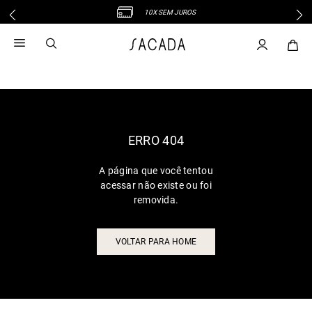
10X SEM JUROS
1
º
vestido
2
º
vestido midi
3
º
blusa
4
º
vestido longo
5
º
tricot
6
º
calca
ERRO 404
7
º
macacão
A página que você tentou
8
º
saia
acessar não existe ou foi
9
º
jeans
removida.
10
º
vestido curto
VOLTAR PARA HOME