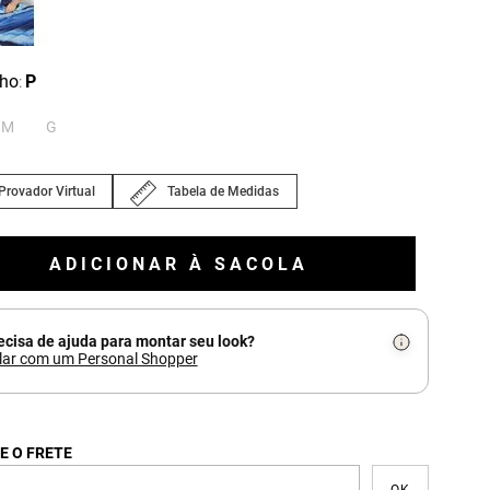
ho
P
:
M
G
Provador Virtual
Tabela de Medidas
ADICIONAR À SACOLA
ecisa de ajuda para montar seu look?
lar com um Personal Shopper
E O FRETE