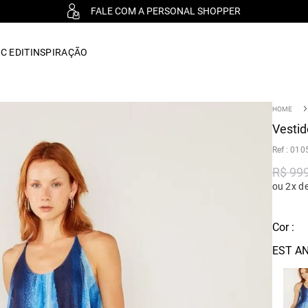
FALE COM A PERSONAL SHOPPER
C EDIT
INSPIRAÇÃO
Vestid
:
010
R$
99
ou 2x d
Cor :
EST AN