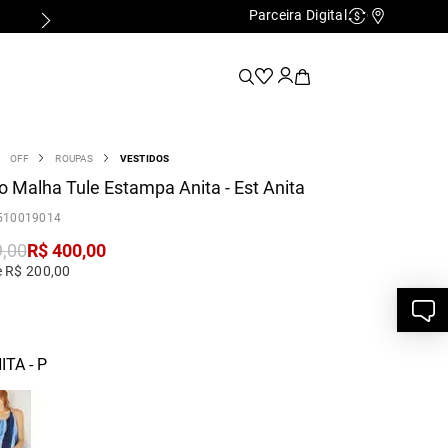
Parceira Digital
Cashback
Nossas Lo
OFF
ROUPAS
VESTIDOS
o Malha Tule Estampa Anita - Est Anita
510019014
9
,
00
R$
400
,
00
e R$ 200,00
ITA - P