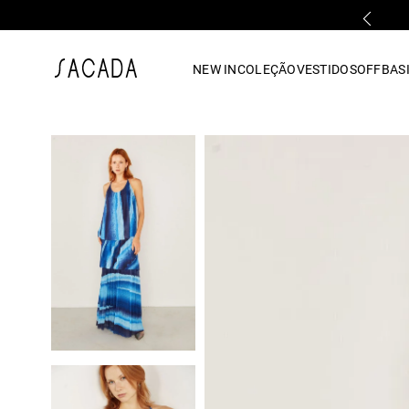
FALE COM UMA LOJA FÍSICA
1
º
vestido
NEW IN
COLEÇÃO
VESTIDOS
OFF
BASI
2
º
vestido midi
3
º
blusa
4
º
tricot
5
º
vestido longo
6
º
calca
7
º
macacão
8
º
saia
9
º
jeans
10
º
vestido curto