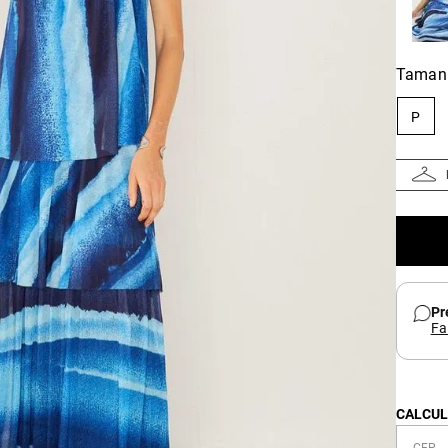
Taman
P
Pr
Fa
CALCUL