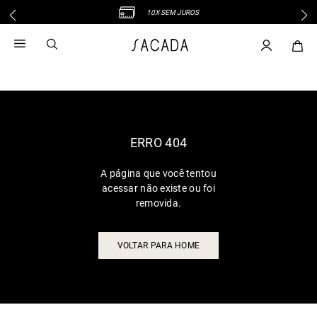
10X SEM JUROS
1
º
vestido
2
º
vestido midi
3
º
blusa
4
º
tricot
5
º
vestido longo
6
º
calca
ERRO 404
7
º
macacão
A página que você tentou
8
º
saia
acessar não existe ou foi
9
º
jeans
removida.
10
º
vestido curto
VOLTAR PARA HOME