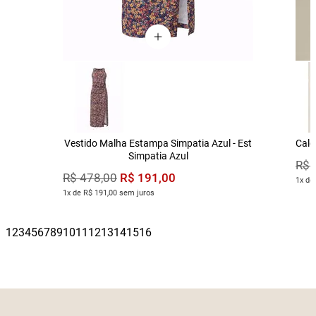
Vestido Malha Estampa Simpatia Azul - Est
Calç
Simpatia Azul
R$
R$
191
,
00
R$
478
,
00
1x de
1x de R$ 191,00 sem juros